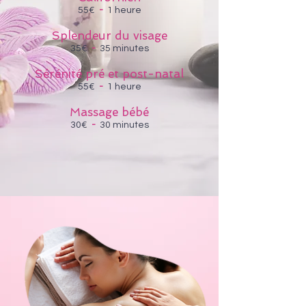
55€
-
1 heure
Splendeur du visage
35€
-
35 minutes
Sérénité pré et post-natal
55€
-
1 heure
Massage bébé
30€
-
30 minutes