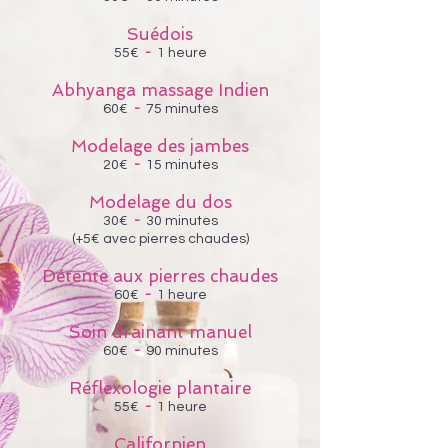
Suédois
55€
-
1 heure
Abhyanga massage Indien
60€
-
75 minutes
Modelage des jambes
20€
-
15 minutes
Modelage du dos
30€
-
30 minutes
(+5€ avec pierres chaudes)
Détente aux pierres chaudes
60€
-
1 heure
Soin drainant manuel
60€
-
90 minutes
Réflexologie plantaire
55€
-
1 heure
Californien