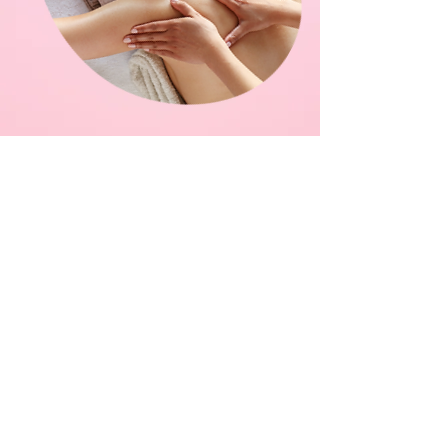
Abonnements
Je vous propose des abonnements
MIX. Vous pouvez donc composer
votre abonnement tel que vous le
désirez, en associant différents
massages.
5 ou 10 Séances -15%
Facilité de paiement
Carte de fidélité
Bons cadeaux
Anniversaire, mariage,
enterrement vie de jeune fille,