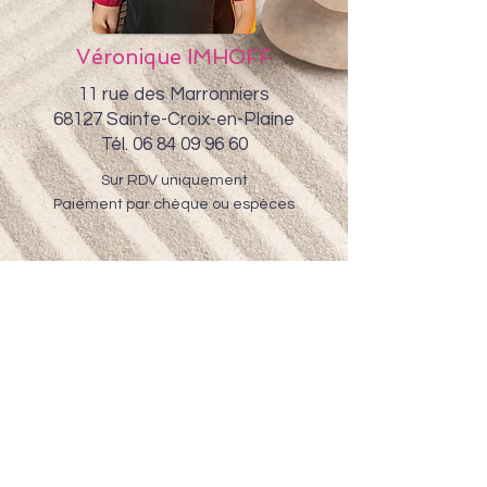
Véronique IMHOFF
11 rue des Marronniers
68127 Sainte-Croix-en-Plaine
Tél. 06 84 09 96 60
Sur RDV uniquement
Paiement par chèque ou espèces